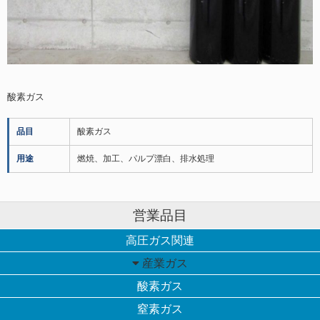
酸素ガス
品目
酸素ガス
用途
燃焼、加工、パルプ漂白、排水処理
営業品目
高圧ガス関連
産業ガス
酸素ガス
窒素ガス